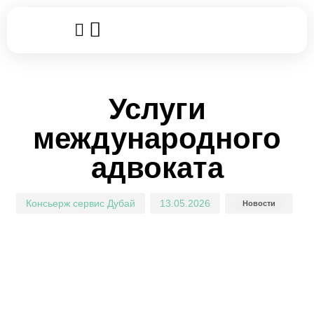
Популярные услуги
Клубные карты
Leggo World
Author
Published
Published
on:
in:
Услуги
международного
адвоката
Консьерж сервис Дубай
13.05.2026
Новости