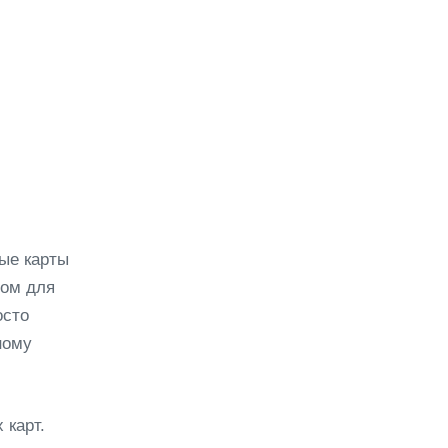
 карта Leggo.ae?
а клубную карту?
ые карты
том для
осто
ному
 карт.