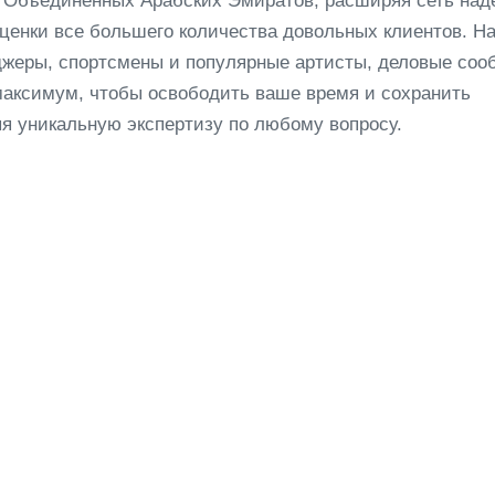
е Объединенных Арабских Эмиратов, расширяя сеть на
оценки все большего количества довольных клиентов. Н
жеры, спортсмены и популярные артисты, деловые соо
аксимум, чтобы освободить ваше время и сохранить
я уникальную экспертизу по любому вопросу.
✦ CLUB CARDS
Откройте 
комфорта
Персональные клубные 
инвестиция в ваш комф