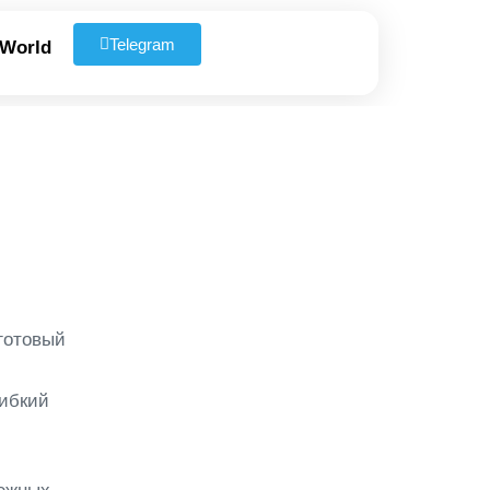
Telegram
 World
готовый
гибкий