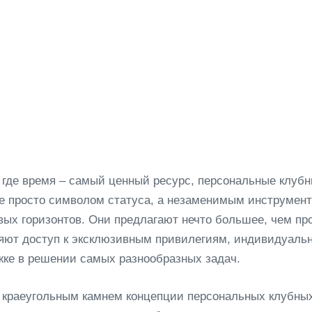
Сколько стоит клубная
Как оставить заявку н
где время – самый ценный ресурс, персональные клубн
не просто символом статуса, а незаменимым инструмен
вых горизонтов. Они предлагают нечто большее, чем пр
ляют доступ к эксклюзивным привилегиям, индивидуаль
жке в решении самых разнообразных задач.
краеугольным камнем концепции персональных клубных