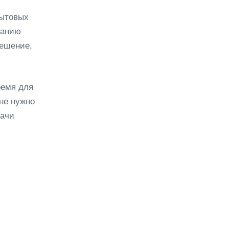
бытовых
нанию
решение,
ремя для
не нужно
дачи