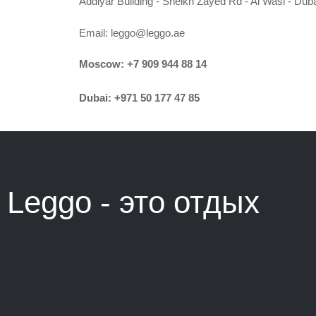
Addiyar Building - Sheikh Zayed Rd - Al Wasl - Dub
Email:
leggo@leggo.ae
Moscow:
+7 909 944 88 14
Dubai:
+971 50 177 47 85
Leggo - это
отдых