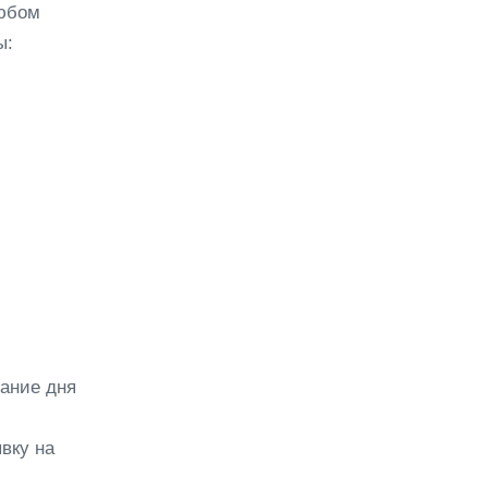
любом
ы:
вание дня
вку на