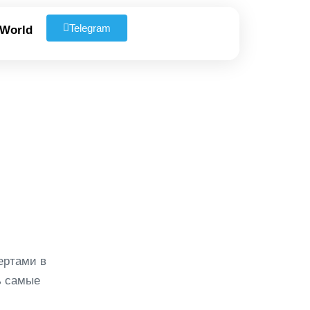
Telegram
 World
ертами в
ь самые