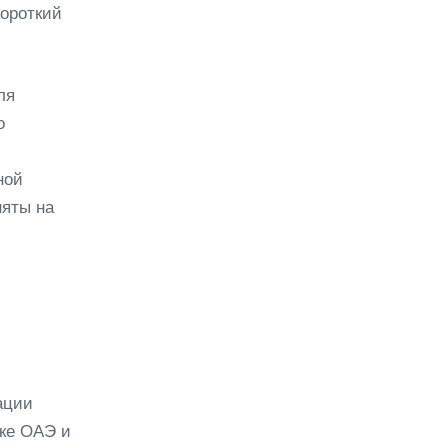
короткий
ля
о
ной
няты на
ации
нке ОАЭ и