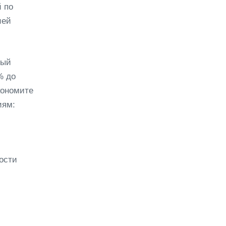
 по
ией
мый
% до
кономите
иям:
ости