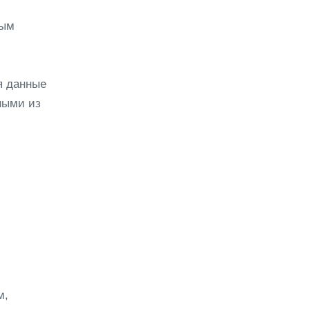
ным
я данные
ными из
м,