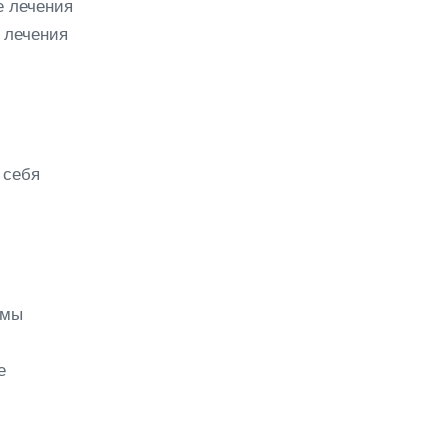
е лечения
 лечения
 себя
ммы
е