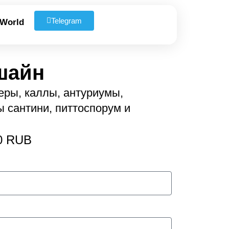
Telegram
 World
шайн
беры, каллы, антуриумы,
ы сантини, питтоспорум и
0 RUB