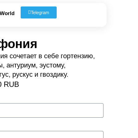
Telegram
 World
мфония
я сочетает в себе гортензию,
, антуриум, эустому,
ус, рускус и гвоздику.
0 RUB