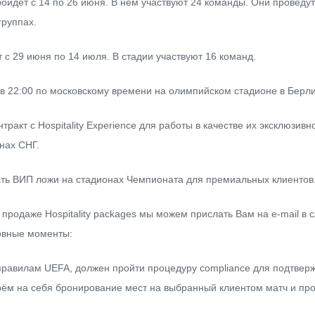
ройдёт с 14 по 26 июня. В нём участвуют 24 команды. Они проведут
группах.
т с 29 июня по 14 июля. В стадии участвуют 16 команд.
в 22:00 по московскому времени на олимпийском стадионе в Берл
нтракт с
Hospitality Experience
для работы в качестве их эксклюзивн
анах СНГ.
ь ВИП ложи на стадионах Чемпионата для премиальных клиентов
родаже Hospitality packages мы можем прислать Вам на e-mail в 
овные моменты:
 правилам UEFA, должен пройти процедуру compliance для подтвер
рём на себя бронирование мест на выбранный клиентом матч и про