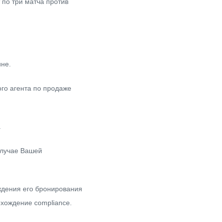
 по три матча против
ине.
ого агента по продаже
.
случае Вашей
ждения его бронирования
хождение compliance.