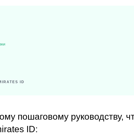
вки
IRATES ID
ому пошаговому руководству, ч
rates ID: