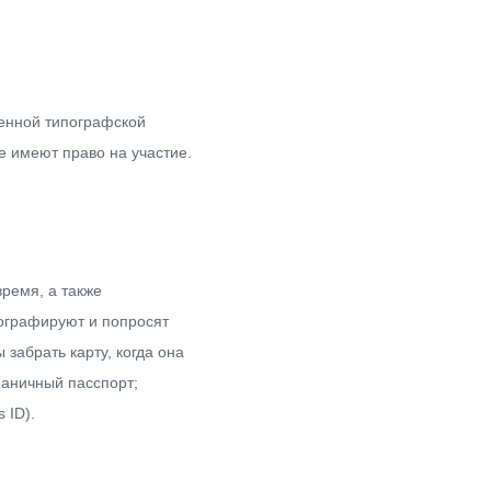
денной типографской
е имеют право на участие.
время, а также
ографируют и попросят
забрать карту, когда она
раничный пасспорт;
 ID).