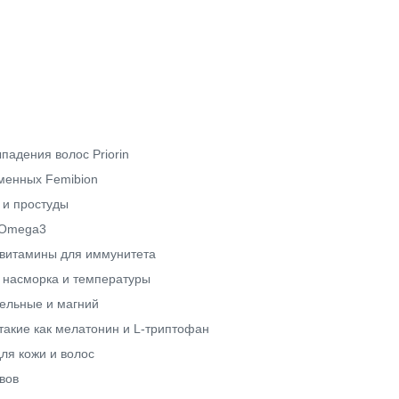
падения волос Priorin
менных Femibion
 и простуды
 Omega3
 витамины для иммунитета
, насморка и температуры
ельные и магний
такие как мелатонин и L-триптофан
ля кожи и волос
вов