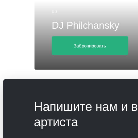
DJ
DJ Philchansky
Забронировать
Напишите нам и 
артиста