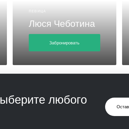
ПЕВИЦА
Люся Чеботина
Забронировать
выберите любого
Остав