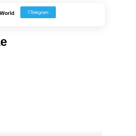
Telegram
 World
ае